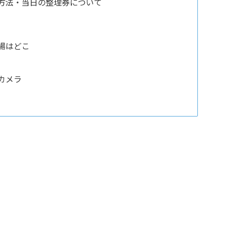
方法・当日の整理券について
ト
場はどこ
カメラ