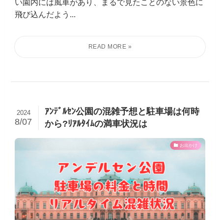
い園内には風車があり、まるで見たことのない景色に
飛び込んだよう...
ｱﾝﾃﾞﾙｾﾝ公園の混雑予想と駐車場は何時
2024
8/07
から?ﾘｱﾙﾀｲﾑの満車状況は
お出かけ