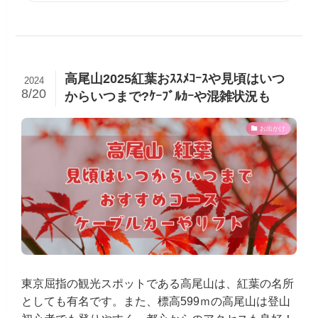
高尾山2025紅葉おｽｽﾒｺｰｽや見頃はいつ
2024
8/20
からいつまで?ｹｰﾌﾞﾙｶｰや混雑状況も
お出かけ
東京屈指の観光スポットである高尾山は、紅葉の名所
としても有名です。また、標高599ｍの高尾山は登山