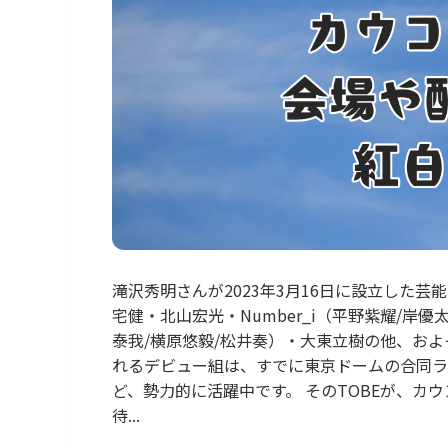
滝沢秀明さんが2023年3月16日に設立した芸
宅健・北山宏光・Number_i（平野紫耀/岸優
泰我/横原悠毅/松井奏）・大東立樹の他、およ
れるデビュー組は、すでに東京ドームの合同ラ
ど、勢力的に活躍中です。 そのTOBEが、
待...