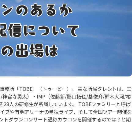
能事務所「TOBE」（トゥービー）。 主な所属タレントは、三
太/神宮寺勇太）・IMP（佐藤新/影山拓也/基俊介/鈴木大河/椿
そ28人の研修生が所属しています。 TOBEファミリーと呼ば
イブや有明アリーナの単独ライブ、そして全国ツアー開催な
カウントダウンコンサート通称カウコンを開催するのでは？と期